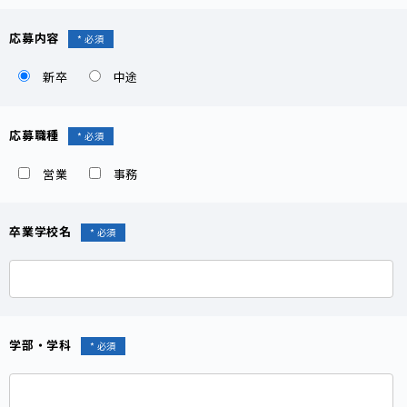
応募内容
新卒
中途
応募職種
営業
事務
卒業学校名
学部・学科